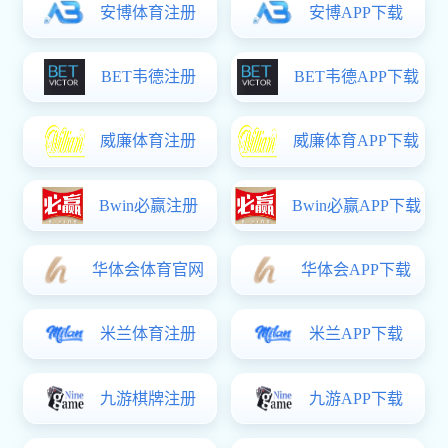
2026世界杯突尼斯vs日本点球手分析
当终场哨音在2026年世界杯淘汰赛的夜空下响
起，突尼斯与日本的点球大战一触即发。这一
刻...
2026-07-26