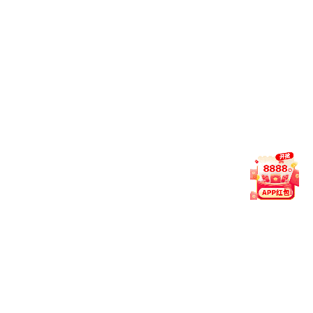
西班牙核心罗德里对阵佛得角前场反抢强
在世界杯的宏大叙事中，中场往往是决定一支球
队命运的实际掌控者。对于西班牙男足而言，
他...
2026-07-23