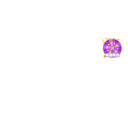
专享
加入 beat·365官方网站 社区
beat·365提供好玩的手机单机游戏下载,欢迎加入英国
beat365官网体验更多不一样的精彩.,beat·365官方网
站是...
体验
关于
延伸阅读