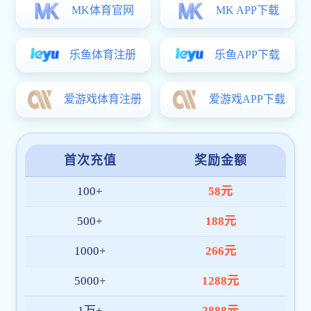
伐，用外脚背拉出诡异的弧线。在2026世界杯的体
能储备巅峰期，这种技术将成为他撕开小组赛密集防
守的利器。此外，定位球战术的成熟也不容忽视。作
为球队的第一定位球手，厄德高的角球与任意球落点
具备极高的威胁系数，而当战术变化为直接射门时，
他那脚带有强烈落叶效果的弧线球，往往能让门将措
手不及。因此，在具体的
厄德高2026世界杯小组赛
进球预测
中，我们有充分理由相信，至少有一粒进球
会源于直接任意球或二次进攻中的远射破门。这并非
盲目乐观，而是基于他在欧冠及欧洲杯预选赛中的实
际表现所做出的合理推断。
团队战术的演进对厄德高的进球转化有着催化剂般的
作用。挪威队在2026年世界杯预选赛中展现出的进
攻层次感，远比以往任何时期都要丰富。哈兰德的存