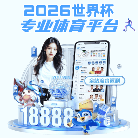
beat·365官方网站
体育焦点
足球球队
足球进攻套路
厄德高2026世界杯小组赛进球预
测
2026-06-27 17:45
108
beat·365 听...
足球球队
当足球世界的目光开始聚焦于2026年美加墨世界杯
的宏伟蓝图时，一位来自北欧的艺术家正悄然成为挪
威足球复兴的灵魂画笔。马丁·厄德高，这位年仅二
十七八岁、正值职业生涯黄金期的阿森纳队长，正站
在他作为中场指挥官最璀璨的十字路口。想象一下那
个画面：当挪威的维京战歌在北美大陆的云霄间回