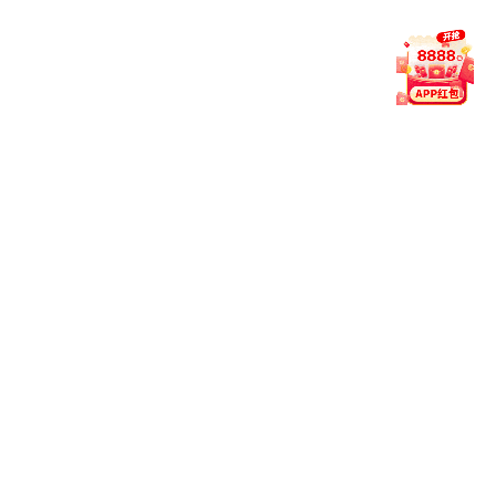
苏格兰与海地关键一战高位逼抢强度可能
世界杯的舞台上，每一场较量都隐藏着决定命运的
微小变量。当苏格兰...
2026-07-22
海地纳松对上苏格兰防线时禁区抢点时机
当绿茵场上的硝烟再次升起，世界杯的舞台总是不
缺少令人血脉贲张的...