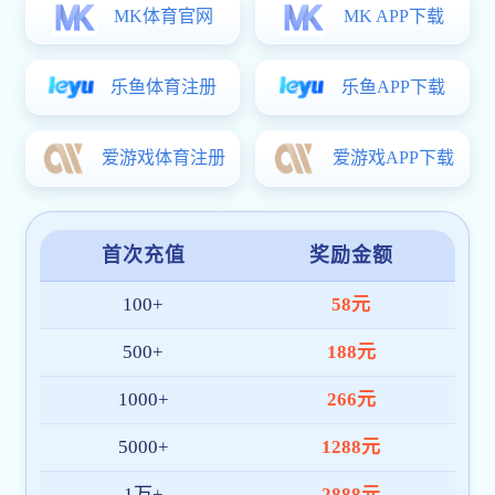
设定大小球或让球盘口时，往往高估了葡萄牙防线面
对纯速度型前锋时的从容度。过往赛事证明，即便如
葡萄牙这般训练有素的队伍，在应对高速往返的冲击
时，也难免出现短暂的失位。若能抓住那1-2次黄金
机会，巴坎布不仅可能改变场上比分，更能彻底打乱
葡萄牙预设的比赛节奏，迫使对手放弃慢速控制的舒
适区，转而陷入高强度的体力与意志对抗。
当然，盘口的真正魅力在于其不确定性。葡萄牙队的
中场配置——无论是B席、B费还是内维斯的调度与
创造力——都足以将大部分威胁扼杀在萌芽状态。巴
坎布需要团队的支持，尤其是中场能否送出足以与葡
萄牙后防线赛跑的身后球。若刚果(金)的中后场被压
制，巴坎布将陷入孤立无援的境地，届时他的个人发
挥空间将被极度压缩，进攻节奏也会随之被无情打