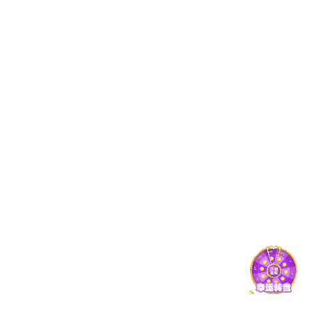
专享
加入 beat·365官方网站 社区
beat·365提供好玩的手机单机游戏下载,欢迎加入英国
beat365官网体验更多不一样的精彩.,beat·365官方网
站是...
体验
关于
延伸阅读