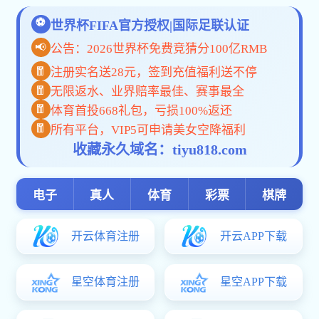
机与参考价值？这不仅仅是一次对个人能力的拷问，
更是一场关于空间、时机与勇气的终极对话。
一、西班牙覆盖机制的“无形之网”
西班牙的足球哲学早已超越简单的传控，其核心在于
无球状态下的高强度压迫与区域联防。这套体系并非
单纯依赖体能，而是通过精确的站位切割传球路线。
对于坎诺而言，当他持球时，往往会发现自己陷入了
“三面包夹”的陷阱：身前的防守中卫死死卡住中路突
破路径，两侧的边后卫与回撤的防守型中场则形成合
围之势。这种覆盖的恐怖之处在于，它迫使对手在有
限的时间内做出决策，而高压之下，失误率陡增。坎
诺若想在此环境下寻求占优，仅凭蛮力或速度远远不
够，他需要更精妙的“传球线路参考”来撕开这道锁