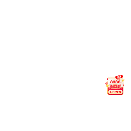
欧冠赛场马赛弱侧转移质量有望决定高压
在欧冠联赛的璀璨星河中，马赛这支法甲劲旅始终
是一颗令人瞩目的星...
2026-07-24
西班牙核心罗德里对阵佛得角前场反抢强
在世界杯的宏大叙事中，中场往往是决定一支球队
命运的实际掌控者。...