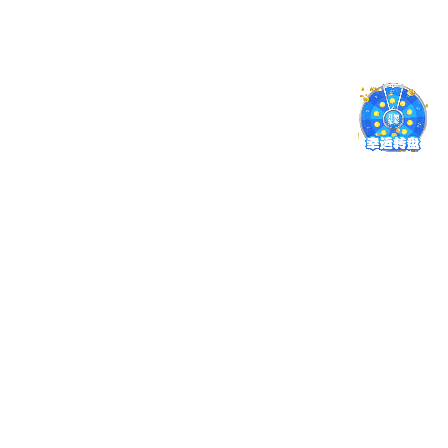
专享
加入 beat·365官方网站 社区
beat·365提供好玩的手机单机游戏下载,欢迎加入英国
beat365官网体验更多不一样的精彩.,beat·365官方网
站是...
体验
关于
延伸阅读