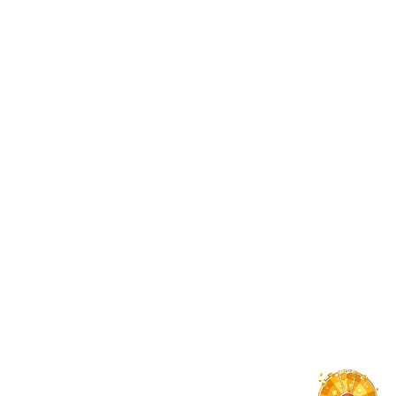
体育焦点
足球球队
足球进攻套路
专享
加入 beat·365官方网站 社区
beat·365提供好玩的手机单机游戏下载,欢迎加入英国
beat365官网体验更多不一样的精彩.,beat·365官方网
站是...
体验
关于