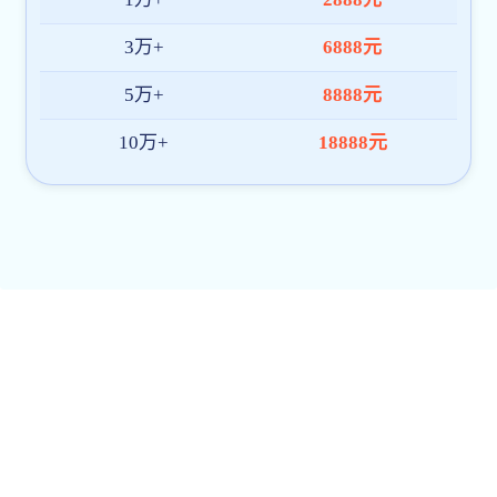
仅稳定了军心，也最终锁定了胜局。这证明了优秀助
攻手的境界，在于懂得在逆境中蛰伏，在机会来临时
一击致命。
回首这场比赛，萨卡的助攻榜走势就像是一艘航行在
风暴中的帆船，有过顺风疾驰的高光，也有过逆风调
整的沉稳。它告诉我们，助攻数从来不是一个冰冷的
天赋数字，而是球员阅读比赛能力、战术执行力以及
心理素质的集中体现。尤其是对于现代足球要求极高
的边锋位置，像萨卡这样能将个人突破与团队串联完
美结合的表现，无疑为英格兰队在世界杯淘汰赛阶段
增添了最锐利的战术武器。展望未来，这段与克罗地
亚的助攻走势图，将会成为他职业生涯中一块重要的
基石。